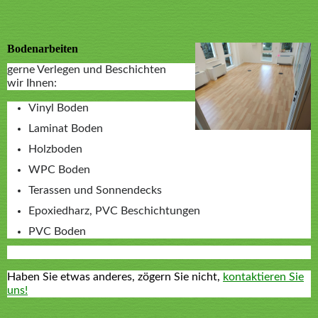
Bodenarbeiten
gerne Verlegen und Beschichten
wir Ihnen:
Vinyl Boden
Laminat Boden
Holzboden
WPC Boden
Terassen und Sonnendecks
Epoxiedharz, PVC Beschichtungen
PVC Boden
Haben Sie etwas anderes, zögern Sie nicht,
kontaktieren Sie
uns!